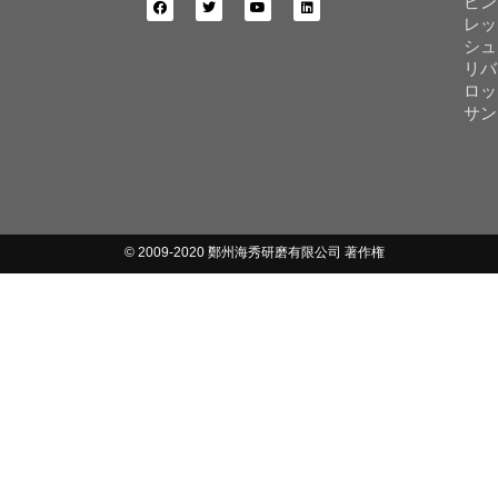
ピン
レッ
シュ
リバ
ロッ
サン
© 2009-2020 鄭州海秀研磨有限公司 著作権