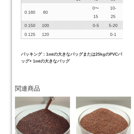
0〜
10-
40-
0.180
80
15
25
50
0.150
100
0-5
5-20
0-5
0.125
120
0-1
パッキング：1mtの大きなバッグまたは25kgのPVCバ
ッグ+ 1mtの大きなバッグ
関連商品