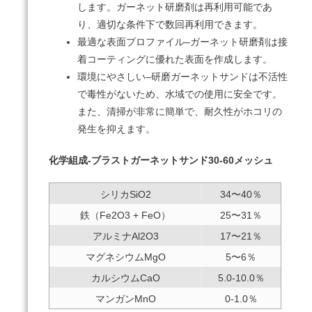
します。
ガーネット研磨剤は再利用可能であ
り、適切な条件下で数回再利用できます。
最適な表面プロファイル–ガーネット研磨剤は接
着コーティングに優れた表面を作成します。
環境にやさしい–研磨ガーネットサンドは不活性
で毒性がないため、水域での使用に安全です。
また、清掃が非常に簡単で、耐久性がホコリの
発生を抑えます。
化学組成-ブラストガーネットサンド30-60メッシュ
シリカSiO2
34〜40％
鉄（Fe2O3 + FeO）
25〜31％
アルミナAl2O3
17〜21％
マグネシウムMgO
5〜6％
カルシウムCaO
5.0-10.0％
マンガンMnO
0-1.0％