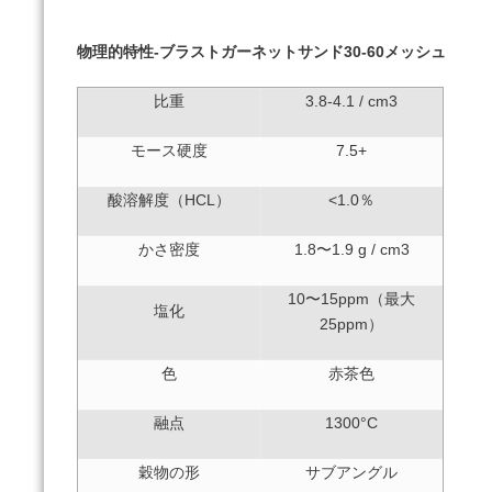
物理的特性-ブラストガーネットサンド30-60メッシュ
比重
3.8-4.1 / cm3
モース硬度
7.5+
酸溶解度（HCL）
<1.0％
かさ密度
1.8〜1.9 g / cm3
10〜15ppm（最大
塩化
25ppm）
色
赤茶色
融点
1300°C
穀物の形
サブアングル